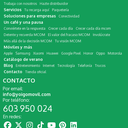
Trabaja con nosotros
Hazte distribuidor
Servicios
Tu recarga aquí
Paquetería
Soluciones para empresas
Conectividad
Un café y una pausa
Conviértete en la respuesta
Crecer cada día
Crecer cada día mcom
Detente y recuerda MCOM
El valor del fracaso MCOM
Involúcrate
Más allá de la decisión MCOM
Tu visión MCOM
Móviles y más
Apple
Samsung
Xiaomi
Huawei
Google Pixel
Honor
Oppo
Motorola
Catálogo de verano
Blog
Entretenimiento
Internet
Tecnología
Telefonía
Trucos
Contacto
Tienda oficial
CONTACTO
Por email:
info@yoigomovil.com
Por teléfono:
603 950 024
En redes: