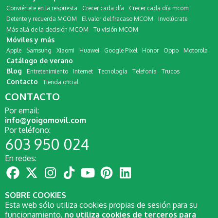
Conviértete en la respuesta
Crecer cada día
Crecer cada día mcom
Detente y recuerda MCOM
El valor del fracaso MCOM
Involúcrate
Más allá de la decisión MCOM
Tu visión MCOM
Móviles y más
Apple
Samsung
Xiaomi
Huawei
Google Pixel
Honor
Oppo
Motorola
Catálogo de verano
Blog
Entretenimiento
Internet
Tecnología
Telefonía
Trucos
Contacto
Tienda oficial
CONTACTO
Por email:
info@yoigomovil.com
Por teléfono:
603 950 024
En redes:
SOBRE COOKIES
Esta web sólo utiliza cookies propias de sesión para su
funcionamiento,
no utiliza cookies de terceros para