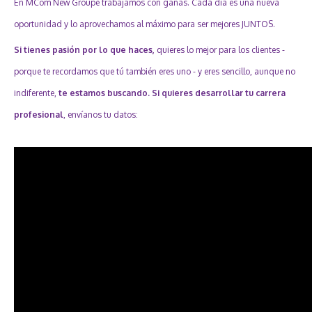
En MCom New Groupe trabajamos con ganas. Cada día es una nueva
oportunidad y lo aprovechamos al máximo para ser mejores JUNTOS.
Si tienes pasión por lo que haces,
quieres lo mejor para los clientes -
porque te recordamos que tú también eres uno - y eres sencillo, aunque no
indiferente,
te estamos buscando.
Si quieres desarrollar tu carrera
profesional
, envíanos tu datos: