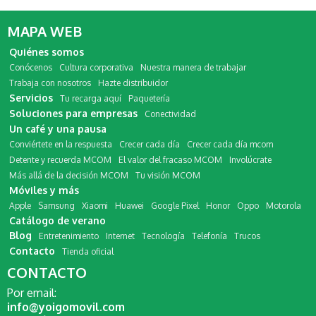
MAPA WEB
Quiénes somos
Conócenos
Cultura corporativa
Nuestra manera de trabajar
Trabaja con nosotros
Hazte distribuidor
Servicios
Tu recarga aquí
Paquetería
Soluciones para empresas
Conectividad
Un café y una pausa
Conviértete en la respuesta
Crecer cada día
Crecer cada día mcom
Detente y recuerda MCOM
El valor del fracaso MCOM
Involúcrate
Más allá de la decisión MCOM
Tu visión MCOM
Móviles y más
Apple
Samsung
Xiaomi
Huawei
Google Pixel
Honor
Oppo
Motorola
Catálogo de verano
Blog
Entretenimiento
Internet
Tecnología
Telefonía
Trucos
Contacto
Tienda oficial
CONTACTO
Por email:
info@yoigomovil.com