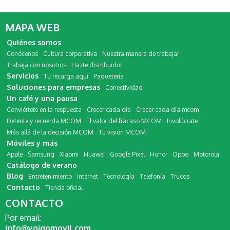
MAPA WEB
Quiénes somos
Conócenos
Cultura corporativa
Nuestra manera de trabajar
Trabaja con nosotros
Hazte distribuidor
Servicios
Tu recarga aquí
Paquetería
Soluciones para empresas
Conectividad
Un café y una pausa
Conviértete en la respuesta
Crecer cada día
Crecer cada día mcom
Detente y recuerda MCOM
El valor del fracaso MCOM
Involúcrate
Más allá de la decisión MCOM
Tu visión MCOM
Móviles y más
Apple
Samsung
Xiaomi
Huawei
Google Pixel
Honor
Oppo
Motorola
Catálogo de verano
Blog
Entretenimiento
Internet
Tecnología
Telefonía
Trucos
Contacto
Tienda oficial
CONTACTO
Por email:
info@yoigomovil.com