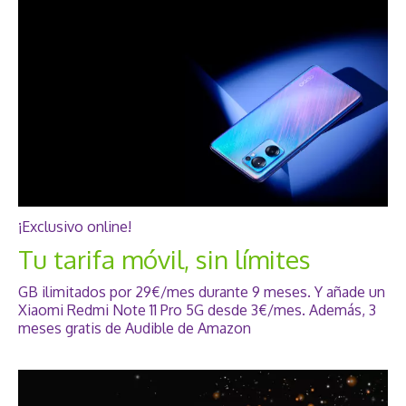
¡Exclusivo online!
Tu tarifa móvil, sin límites
GB ilimitados por 29€/mes durante 9 meses. Y añade un
Xiaomi Redmi Note 11 Pro 5G desde 3€/mes. Además, 3
meses gratis de Audible de Amazon