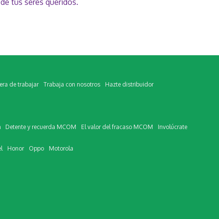
 de tus seres queridos.
ra de trabajar
Trabaja con nosotros
Hazte distribuidor
m
Detente y recuerda MCOM
El valor del fracaso MCOM
Involúcrate
l
Honor
Oppo
Motorola