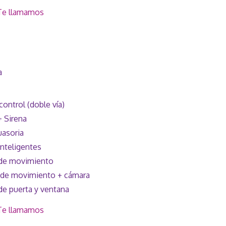
Te llamamos
a
control (doble vía)
+ Sirena
uasoria
inteligentes
 de movimiento
 de movimiento + cámara
de puerta y ventana
Te llamamos