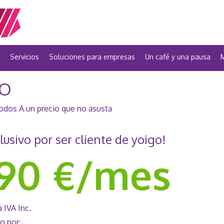
Servicios
Soluciones para empresas
Un café y una pausa
O
todos A un precio que no asusta
lusivo por ser cliente de yoigo!
'90 €/mes
a IVA Inc.
o por: