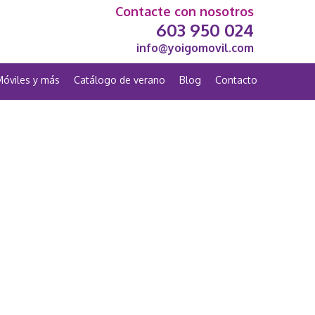
Contacte con nosotros
603 950 024
info@yoigomovil.com
Móviles y más
Catálogo de verano
Blog
Contacto