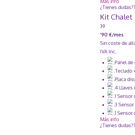
Más info
¿Tienes dudas?
Kit Chalet
39
'90 €/mes
Sin coste de alt
IVA Inc.
Panel de 
Teclado 
Placa dis
4 Llaves 
1 Sensor
3 Sensor
1 Sensor 
Más info
¿Tienes dudas?