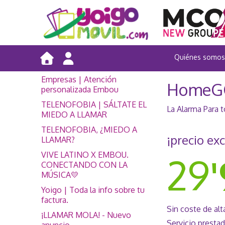
Quiénes somos
Empresas | Atención
HomeG
personalizada Embou
TELENOFOBIA | SÁLTATE EL
La Alarma Para 
MIEDO A LLAMAR
TELENOFOBIA, ¿MIEDO A
¡precio exc
LLAMAR?
VIVE LATINO X EMBOU.
29
CONECTANDO CON LA
MÚSICA💛
Yoigo | Toda la info sobre tu
factura.
Sin coste de alt
¡LLAMAR MOLA! - Nuevo
Servicio prestad