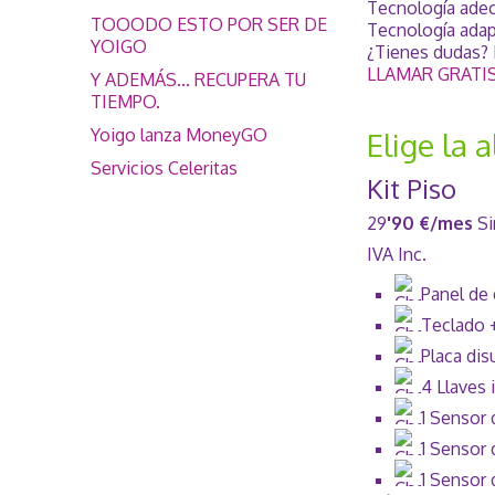
Tecnología adec
TOOODO ESTO POR SER DE
Tecnología adap
YOIGO
¿Tienes dudas? 
LLAMAR GRATI
Y ADEMÁS... RECUPERA TU
TIEMPO.
Yoigo lanza MoneyGO
Elige la 
Servicios Celeritas
Kit Piso
29
'90 €/mes
Si
IVA Inc.
Panel de 
Teclado 
Placa dis
4 Llaves 
1 Sensor
1 Sensor
1 Sensor 