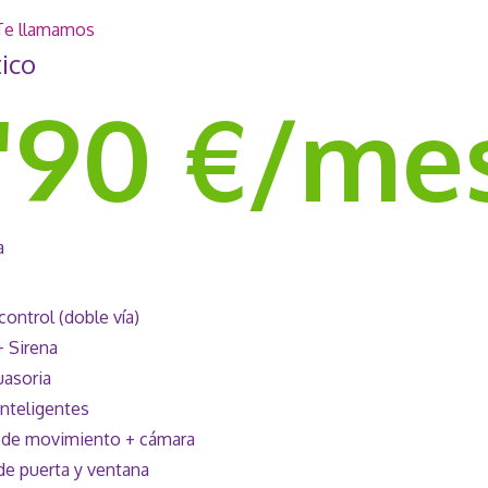
Te llamamos
tico
'90 €/me
a
control (doble vía)
+ Sirena
uasoria
inteligentes
 de movimiento + cámara
de puerta y ventana